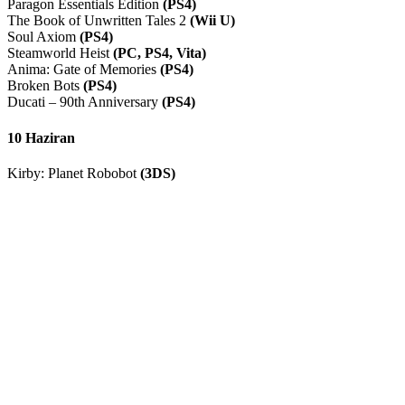
Paragon Essentials Edition
(PS4)
The Book of Unwritten Tales 2
(Wii U)
Soul Axiom
(PS4)
Steamworld Heist
(PC, PS4, Vita)
Anima: Gate of Memories
(PS4)
Broken Bots
(PS4)
Ducati – 90th Anniversary
(PS4)
10 Haziran
Kirby: Planet Robobot
(3DS)