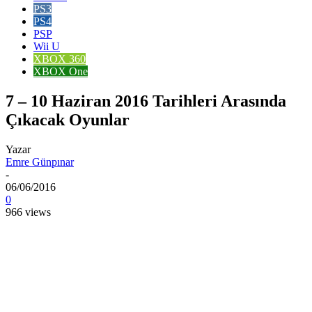
PS3
PS4
PSP
Wii U
XBOX 360
XBOX One
7 – 10 Haziran 2016 Tarihleri Arasında
Çıkacak Oyunlar
Yazar
Emre Günpınar
-
06/06/2016
0
966 views