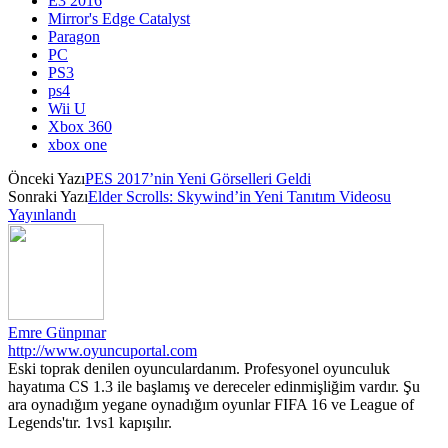
E3 2016
Mirror's Edge Catalyst
Paragon
PC
PS3
ps4
Wii U
Xbox 360
xbox one
Önceki Yazı
PES 2017’nin Yeni Görselleri Geldi
Sonraki Yazı
Elder Scrolls: Skywind’in Yeni Tanıtım Videosu
Yayınlandı
Emre Günpınar
http://www.oyuncuportal.com
Eski toprak denilen oyunculardanım. Profesyonel oyunculuk
hayatıma CS 1.3 ile başlamış ve dereceler edinmişliğim vardır. Şu
ara oynadığım yegane oynadığım oyunlar FIFA 16 ve League of
Legends'tır. 1vs1 kapışılır.