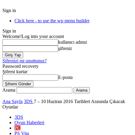
Sign in
Click here - to use the wp menu builder
Sign in
Welcome!
Log into your account
kullanıcı adınız
şifreniz
Şifrenizi mi unuttunuz?
Password recovery
Şifreni kurtar
E-posta
Arama
Ana Sayfa
3DS
7 – 10 Haziran 2016 Tarihleri Arasında Çıkacak
Oyunlar
3DS
Oyun Haberleri
PC
PS Vita