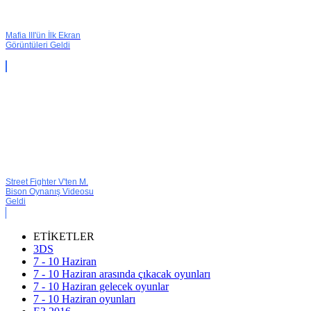
Mafia III'ün İlk Ekran
Görüntüleri Geldi
Street Fighter V'ten M.
Bison Oynanış Videosu
Geldi
ETİKETLER
3DS
7 - 10 Haziran
7 - 10 Haziran arasında çıkacak oyunları
7 - 10 Haziran gelecek oyunlar
7 - 10 Haziran oyunları