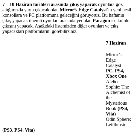
7 – 10 Haziran tarihleri arasında çıkış yapacak
oyunlara göz
attığımızda yarın çıkacak olan
Mirror’s Edge Catalyst
‘ın yeni nesil
konsollara ve PC platformuna geleceğini görüyoruz. Bu haftanın
çıkış yapacak önemli oyunları arasında yer alan
Paragon
ise kutulu
çıkışını yapacak. Aşağıdaki listemizden diğer oyunları ve çıkş
yapacakları platformlarını görebilirsiniz.
7 Haziran
Mirror’s
Edge
Catalyst –
PC, PS4,
Xbox One
Atelier
Sophie: The
Alchemist of
the
Mysterious
Book
(PS4,
Vita)
Odin Sphere:
Leifthrasir
(PS3, PS4, Vita)