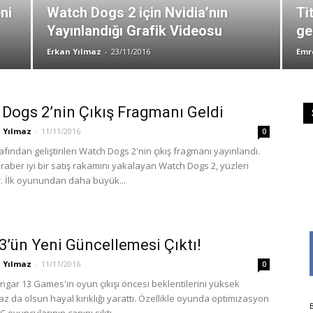
ni
Watch Dogs 2 için Nvidia’nın
Ti
Yayınlandığı Grafik Videosu
ge
Erkan Yılmaz
-
23/11/2016
Emr
Dogs 2’nin Çıkış Fragmanı Geldi
 Yılmaz
-
11/11/2016
0
afından geliştirilen Watch Dogs 2'nin çıkış fragmanı yayınlandı.
eraber iyi bir satış rakamını yakalayan Watch Dogs 2, yüzleri
. İlk oyunundan daha büyük...
3’ün Yeni Güncellemesi Çıktı!
 Yılmaz
-
11/11/2016
0
ngar 13 Games'in oyun çıkışı öncesi beklentilerini yüksek
az da olsun hayal kırıklığı yarattı. Özellikle oyunda optimizasyon