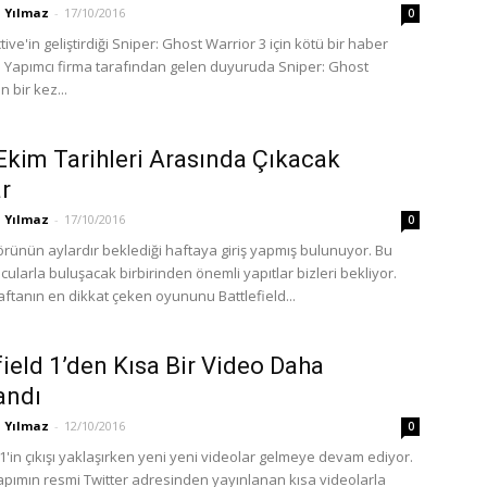
 Yılmaz
-
17/10/2016
0
ctive'in geliştirdiği Sniper: Ghost Warrior 3 için kötü bir haber
. Yapımcı firma tarafından gelen duyuruda Sniper: Ghost
n bir kez...
Ekim Tarihleri Arasında Çıkacak
r
 Yılmaz
-
17/10/2016
0
rünün aylardır beklediği haftaya giriş yapmış bulunuyor. Bu
ularla buluşacak birbirinden önemli yapıtlar bizleri bekliyor.
aftanın en dikkat çeken oyununu Battlefield...
field 1’den Kısa Bir Video Daha
andı
 Yılmaz
-
12/10/2016
0
 1'in çıkışı yaklaşırken yeni yeni videolar gelmeye devam ediyor.
yapımın resmi Twitter adresinden yayınlanan kısa videolarla