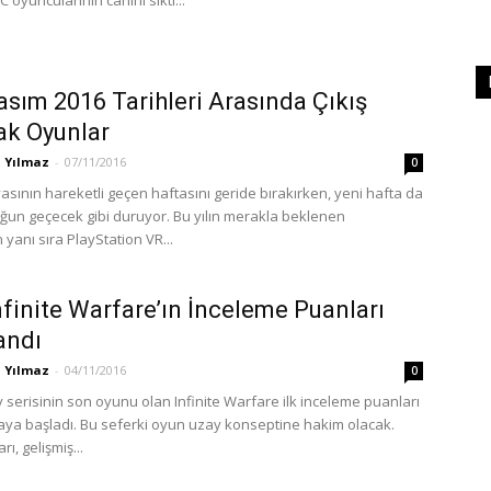
C oyuncularının canını sıktı...
asım 2016 Tarihleri Arasında Çıkış
ak Oyunlar
 Yılmaz
-
07/11/2016
0
sının hareketli geçen haftasını geride bırakırken, yeni hafta da
ğun geçecek gibi duruyor. Bu yılın merakla beklenen
 yanı sıra PlayStation VR...
nfinite Warfare’ın İnceleme Puanları
andı
 Yılmaz
-
04/11/2016
0
y serisinin son oyunu olan Infinite Warfare ilk inceleme puanları
ya başladı. Bu seferki oyun uzay konseptine hakim olacak.
ı, gelişmiş...