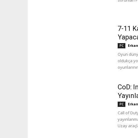
sorunları P
7-11 K
Yapac
Erkan
PC
Oyun dünya
oldukça yo
oyunlarının
CoD: I
Yayınl
Erkan
PC
Call of Dut
yayınlanma
Uzay araçlar