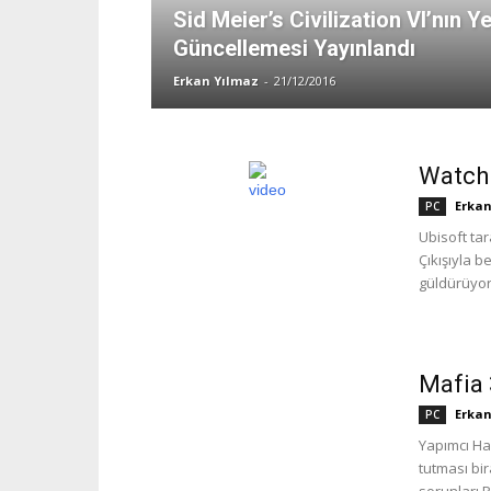
Sid Meier’s Civilization VI’nın Ye
Güncellemesi Yayınlandı
Erkan Yılmaz
-
21/12/2016
Watch 
Erkan
PC
Ubisoft tar
Çıkışıyla b
güldürüyor
Mafia 
Erkan
PC
Yapımcı Ha
tutması bir