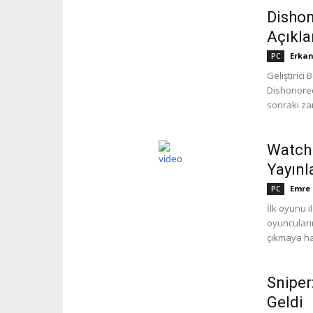
Dishon
Açıkla
Erkan
PC
Geliştirici
Dishonored
sonraki zam
Watch 
Yayınl
Emre
PC
İlk oyunu 
oyuncuların
çıkmaya haz
Sniper
Geldi