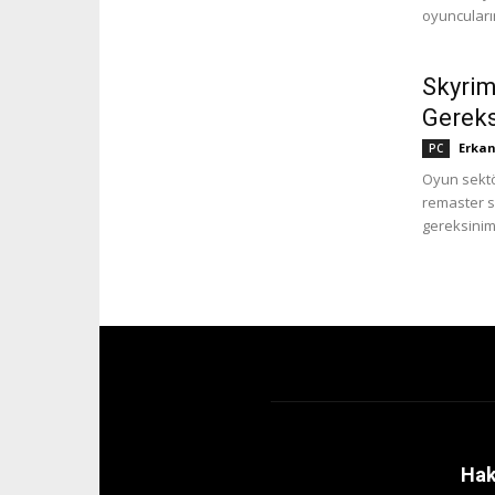
oyuncuları
Skyrim
Gereks
Erkan
PC
Oyun sektö
remaster s
gereksiniml
Hak