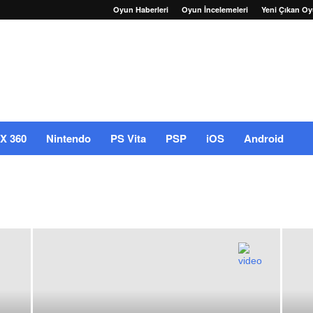
Oyun Haberleri
Oyun İncelemeleri
Yeni Çıkan Oy
X 360
Nintendo
PS Vita
PSP
iOS
Android