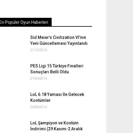
En Popüler Oyun Haberleri
Sid Meier’s Civilization VI’nın
Yeni Güncellemesi Yayınlandı
21/12/2016
PES Ligi 15 Türkiye Finalleri
Sonuçları Belli Oldu
21/04/2015
LoL 6.18 Yaması İle Gelecek
Kostümler
24/08/2016
LoL Şampiyon ve Kostüm
İndirimi (29 Kasım-2 Aralık