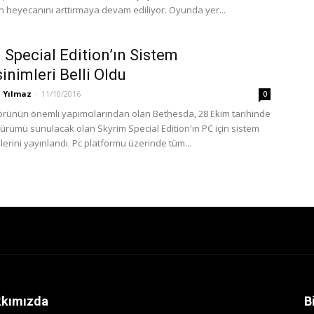
n heyecanını arttırmaya devam ediliyor. Oyunda yer...
 Special Edition’ın Sistem
inimleri Belli Oldu
 Yılmaz
-
11/10/2016
0
rünün önemli yapımcılarından olan Bethesda, 28 Ekim tarihinde
ürümü sunulacak olan Skyrim Special Edition'ın PC için sistem
erini yayınlandı. Pc platformu üzerinde tüm...
kımızda
B