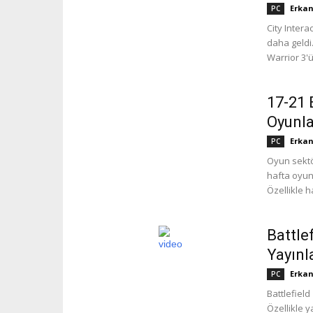
Erkan
PC
City Intera
daha geldi
Warrior 3'ü
17-21 
Oyunla
Erkan
PC
Oyun sektö
hafta oyunc
Özellikle h
Battle
Yayınl
Erkan
PC
Battlefield
Özellikle 