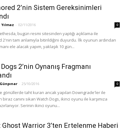
ored 2’nin Sistem Gereksinimleri
ndı
 Yılmaz
-
02/11/2016
0
 Bethesda, bugün resmi sitesinden yaptığı açıklama ile
 2'nin tam anlamıyla bitirildiğini duyurdu. İlk oyunun ardından
anı ele alacak yapım, yaklaşık 10 gün...
Dogs 2’nin Oynanış Fragmanı
andı
 Günpınar
-
25/10/2016
0
ile gönüllerde taht kuran ancak yapılan Downgrade'ler ile
 biraz canını sıkan Watch Dogs, ikinci oyunu ile karşımıza
ırlanıyor. Serinin ikinci oyunu...
: Ghost Warrior 3’ten Ertelenme Haberi