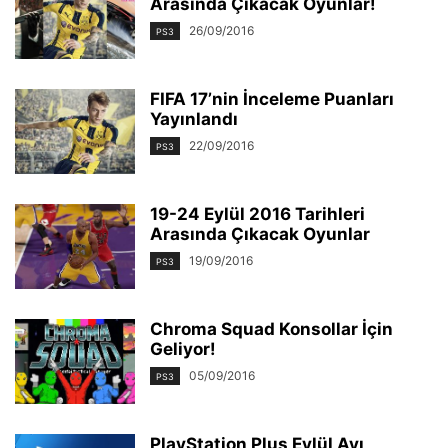
Arasında Çıkacak Oyunlar!
26/09/2016
PS3
FIFA 17’nin İnceleme Puanları
Yayınlandı
22/09/2016
PS3
19-24 Eylül 2016 Tarihleri
Arasında Çıkacak Oyunlar
19/09/2016
PS3
Chroma Squad Konsollar İçin
Geliyor!
05/09/2016
PS3
PlayStation Plus Eylül Ayı