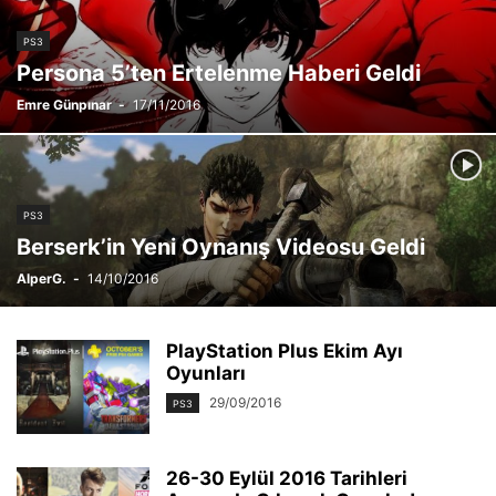
PS3
Persona 5’ten Ertelenme Haberi Geldi
Emre Günpınar
-
17/11/2016
PS3
Berserk’in Yeni Oynanış Videosu Geldi
AlperG.
-
14/10/2016
PlayStation Plus Ekim Ayı
Oyunları
29/09/2016
PS3
26-30 Eylül 2016 Tarihleri