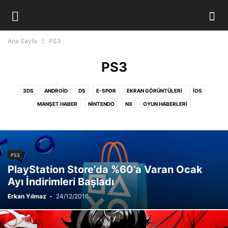
Ana Sayfa
PS3
PS3
3DS
ANDROID
DS
E-SPOR
EKRAN GÖRÜNTÜLERI
IOS
MANŞET HABER
NINTENDO
NX
OYUN HABERLERI
OYUN İNCELEMELERI
PC
PS VITA
PS3
PS4
PSP
TANITIM YAZISI
TEKNOLOJI
VIDEO
WII
WII U
XBOX 360
XBOX ONE
YENI ÇIKAN OYUNLAR
PS3
PlayStation Store’da %60’a Varan Ocak
Ayı İndirimleri Başladı
Erkan Yılmaz
-
24/12/2016