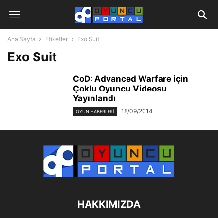
Ana Sayfa
Etiketler
Exo Suit
Exo Suit
CoD: Advanced Warfare için
Çoklu Oyuncu Videosu
Yayınlandı
18/09/2014
OYUN HABERLERI
HAKKIMIZDA