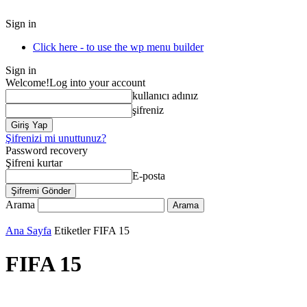
Sign in
Click here - to use the wp menu builder
Sign in
Welcome!
Log into your account
kullanıcı adınız
şifreniz
Şifrenizi mi unuttunuz?
Password recovery
Şifreni kurtar
E-posta
Arama
Ana Sayfa
Etiketler
FIFA 15
FIFA 15