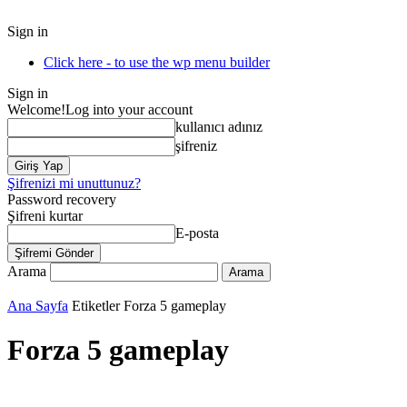
Sign in
Click here - to use the wp menu builder
Sign in
Welcome!
Log into your account
kullanıcı adınız
şifreniz
Şifrenizi mi unuttunuz?
Password recovery
Şifreni kurtar
E-posta
Arama
Ana Sayfa
Etiketler
Forza 5 gameplay
Forza 5 gameplay