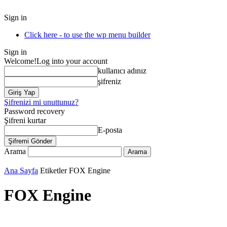
Sign in
Click here - to use the wp menu builder
Sign in
Welcome!
Log into your account
kullanıcı adınız
şifreniz
Şifrenizi mi unuttunuz?
Password recovery
Şifreni kurtar
E-posta
Arama
Ana Sayfa
Etiketler
FOX Engine
FOX Engine