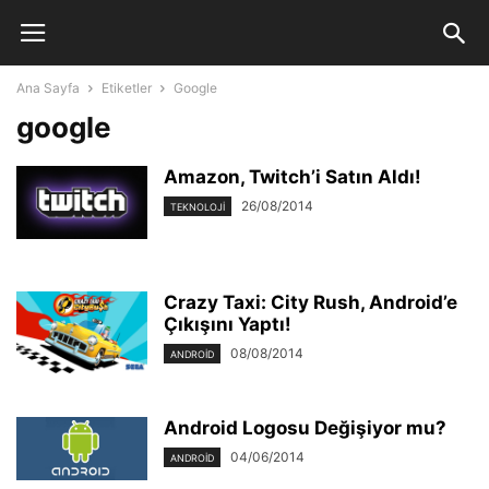
Ana Sayfa
Etiketler
Google
google
Amazon, Twitch’i Satın Aldı!
26/08/2014
TEKNOLOJI
Crazy Taxi: City Rush, Android’e
Çıkışını Yaptı!
08/08/2014
ANDROID
Android Logosu Değişiyor mu?
04/06/2014
ANDROID