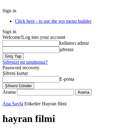
Sign in
Click here - to use the wp menu builder
Sign in
Welcome!
Log into your account
kullanıcı adınız
şifreniz
Şifrenizi mi unuttunuz?
Password recovery
Şifreni kurtar
E-posta
Arama
Ana Sayfa
Etiketler
Hayran filmi
hayran filmi