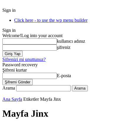
Sign in
Click here - to use the wp menu builder
Sign in
Welcome!
Log into your account
kullanıcı adınız
şifreniz
Şifrenizi mi unuttunuz?
Password recovery
Şifreni kurtar
E-posta
Arama
Ana Sayfa
Etiketler
Mayfa Jinx
Mayfa Jinx