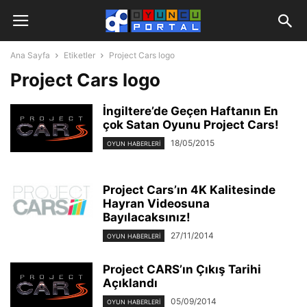
Ana Sayfa
Etiketler
Project Cars logo
Project Cars logo
İngiltere’de Geçen Haftanın En
çok Satan Oyunu Project Cars!
18/05/2015
OYUN HABERLERI
Project Cars’ın 4K Kalitesinde
Hayran Videosuna
Bayılacaksınız!
27/11/2014
OYUN HABERLERI
Project CARS’ın Çıkış Tarihi
Açıklandı
05/09/2014
OYUN HABERLERI