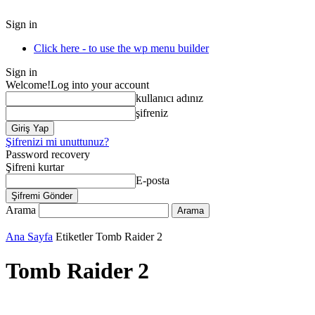
Sign in
Click here - to use the wp menu builder
Sign in
Welcome!
Log into your account
kullanıcı adınız
şifreniz
Şifrenizi mi unuttunuz?
Password recovery
Şifreni kurtar
E-posta
Arama
Ana Sayfa
Etiketler
Tomb Raider 2
Tomb Raider 2