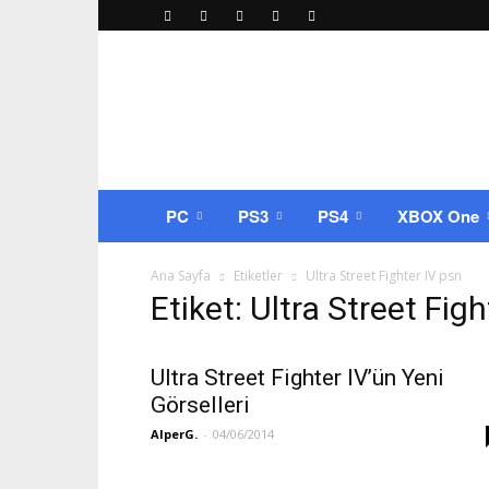
Oyuncu
Portal
–
Oyun
Haberleri
ve
İncelemeleri
PC
PS3
PS4
XBOX One
Ana Sayfa
Etiketler
Ultra Street Fighter IV psn
Etiket: Ultra Street Fig
Ultra Street Fighter IV’ün Yeni
Görselleri
AlperG.
-
04/06/2014