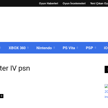
Oyun Haberleri
Oyun İncelemeleri
Yeni Çıkan Oy
XBOX 360
Nintendo
PS Vita
PSP
i
hter IV psn
0