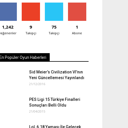
1,242
9
75
1
Beğenenler
Takipçi
Takipçi
Abone
En Popüler Oyun Haberleri
Sid Meier’s Civilization VI’nın
Yeni Güncellemesi Yayınlandı
21/12/2016
PES Ligi 15 Türkiye Finalleri
Sonuçları Belli Oldu
21/04/2015
LoL 6.18 Yaması İle Gelecek