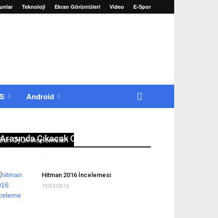
unlar
Teknoloji
Ekran Görüntüleri
Video
E-Spor
OS
Android
22-25 Ağustos 2016 Tarihleri
Arasında Çıkacak Oyunlar
Son Oyun İncelemeleri
Erkan Yılmaz
-
22/08/2016
0
Hitman 2016 İncelemesi
19/03/2016