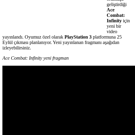
geliştirdiği
Ace
Combat:
Infinity
için
yeni bir
video
yayınlandı. Oyumuz özel olarak
PlayStation 3
platformuna 25
Eylül çıkması planlanıyor. Yeni yayınlanan fragmanı aşağıdan
izleyebilirsiniz.
Ace Combat: Infinity yeni fragman