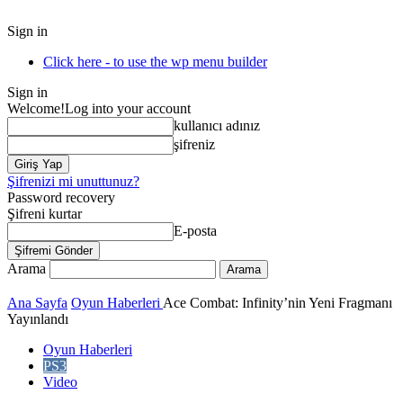
Sign in
Click here - to use the wp menu builder
Sign in
Welcome!
Log into your account
kullanıcı adınız
şifreniz
Şifrenizi mi unuttunuz?
Password recovery
Şifreni kurtar
E-posta
Arama
Ana Sayfa
Oyun Haberleri
Ace Combat: Infinity’nin Yeni Fragmanı
Yayınlandı
Oyun Haberleri
PS3
Video