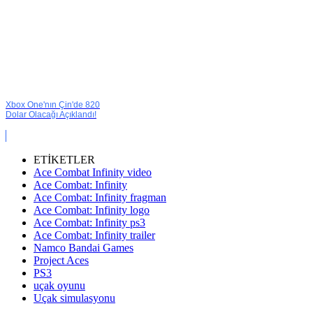
Xbox One'nın Çin'de 820
Dolar Olacağı Açıklandı!
ETİKETLER
Ace Combat Infinity video
Ace Combat: Infinity
Ace Combat: Infinity fragman
Ace Combat: Infinity logo
Ace Combat: Infinity ps3
Ace Combat: Infinity trailer
Namco Bandai Games
Project Aces
PS3
uçak oyunu
Uçak simulasyonu