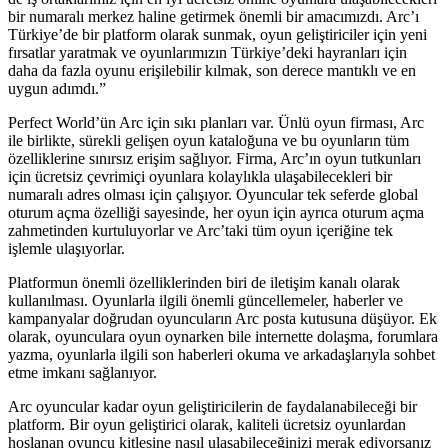
bir numaralı merkez haline getirmek önemli bir amacımızdı. Arc’ı
Türkiye’de bir platform olarak sunmak, oyun geliştiriciler için yeni
fırsatlar yaratmak ve oyunlarımızın Türkiye’deki hayranları için
daha da fazla oyunu erişilebilir kılmak, son derece mantıklı ve en
uygun adımdı.”
Perfect World’ün Arc için sıkı planları var. Ünlü oyun firması, Arc
ile birlikte, sürekli gelişen oyun kataloğuna ve bu oyunların tüm
özelliklerine sınırsız erişim sağlıyor. Firma, Arc’ın oyun tutkunları
için ücretsiz çevrimiçi oyunlara kolaylıkla ulaşabilecekleri bir
numaralı adres olması için çalışıyor. Oyuncular tek seferde global
oturum açma özelliği sayesinde, her oyun için ayrıca oturum açma
zahmetinden kurtuluyorlar ve Arc’taki tüm oyun içeriğine tek
işlemle ulaşıyorlar.
Platformun önemli özelliklerinden biri de iletişim kanalı olarak
kullanılması. Oyunlarla ilgili önemli güncellemeler, haberler ve
kampanyalar doğrudan oyuncuların Arc posta kutusuna düşüyor. Ek
olarak, oyunculara oyun oynarken bile internette dolaşma, forumlara
yazma, oyunlarla ilgili son haberleri okuma ve arkadaşlarıyla sohbet
etme imkanı sağlanıyor.
Arc oyuncular kadar oyun geliştiricilerin de faydalanabileceği bir
platform. Bir oyun geliştirici olarak, kaliteli ücretsiz oyunlardan
hoşlanan oyuncu kitlesine nasıl ulaşabileceğinizi merak ediyorsanız