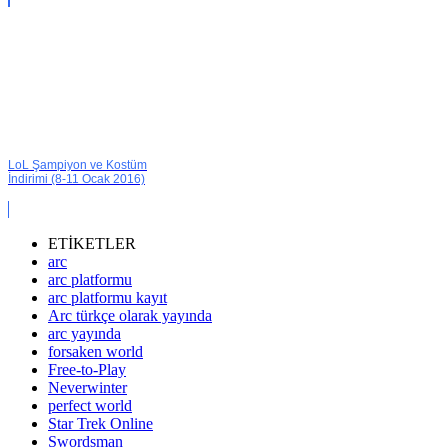
LoL Şampiyon ve Kostüm
İndirimi (8-11 Ocak 2016)
ETİKETLER
arc
arc platformu
arc platformu kayıt
Arc türkçe olarak yayında
arc yayında
forsaken world
Free-to-Play
Neverwinter
perfect world
Star Trek Online
Swordsman