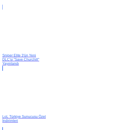
Sniper Elite 3'ün Yeni
DLC'si "Save Churchill"
Yayınlandı
LoL Türkiye Sunucusu Özel
İndirimleri