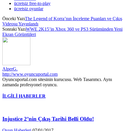
ücretsiz free-to-play
ücretsiz oyunlar
Önceki Yazı
The Legend of Korra’nın İnceleme Puanları ve Çıkış
Videosu Yayınlandı
Sonraki Yazı
WWE 2K15’in Xbox 360 ve PS3 Sürümünden Yeni
Ekran Görüntüleri
AlperG.
http://www.oyuncuportal.com
Oyuncuportal.com sitesinin kurucusu. Web Tasarımcı. Aynı
zamanda profesyonel oyuncu.
İLGİLİ HABERLER
Injustice 2’nin Çıkış Tarihi Belli Oldu!
Oyun Haberleri
07/01/2017