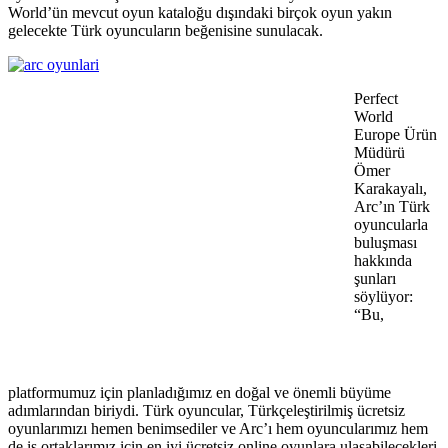
World’ün mevcut oyun kataloğu dışındaki birçok oyun yakın
gelecekte Türk oyuncuların beğenisine sunulacak.
Perfect
World
Europe Ürün
Müdürü
Ömer
Karakayalı,
Arc’ın Türk
oyuncularla
buluşması
hakkında
şunları
söylüyor:
“Bu,
platformumuz için planladığımız en doğal ve önemli büyüme
adımlarından biriydi. Türk oyuncular, Türkçeleştirilmiş ücretsiz
oyunlarımızı hemen benimsediler ve Arc’ı hem oyuncularımız hem
de iş ortaklarımız için en iyi ücretsiz online oyunlara ulaşabilecekleri