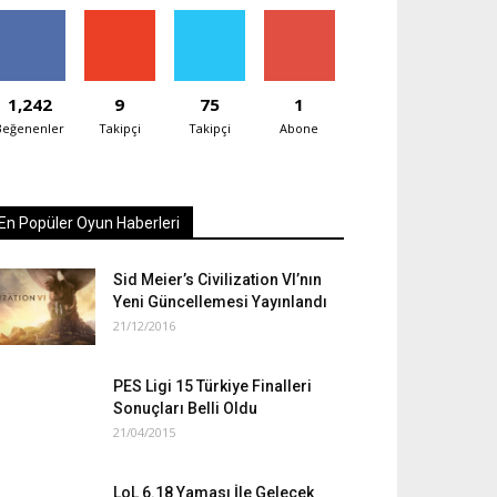
1,242
9
75
1
Beğenenler
Takipçi
Takipçi
Abone
En Popüler Oyun Haberleri
Sid Meier’s Civilization VI’nın
Yeni Güncellemesi Yayınlandı
21/12/2016
PES Ligi 15 Türkiye Finalleri
Sonuçları Belli Oldu
21/04/2015
LoL 6.18 Yaması İle Gelecek