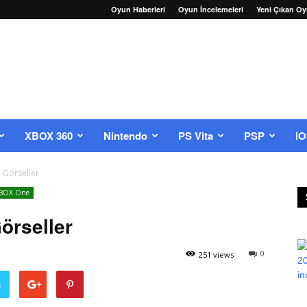
Oyun Haberleri
Oyun İncelemeleri
Yeni Çıkan Oy
XBOX 360
Nintendo
PS Vita
PSP
i
i Görseller
BOX One
Görseller
0
251 views
ş