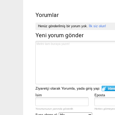
Yorumlar
Henüz gönderilmiş bir yorum yok.
İlk siz olun!
Yeni yorum gönder
Ziyaretçi olarak Yorumla, yada giriş yap:
İsim
Eposta
Yorumunuzun yanında gösterilir.
Herkes görmeyece
Şuna abone ol: