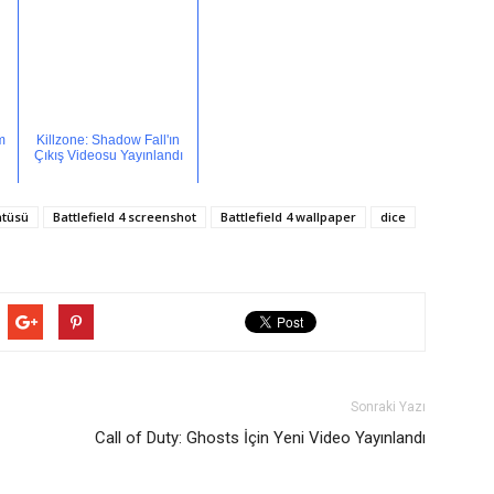
m
Killzone: Shadow Fall'ın
Çıkış Videosu Yayınlandı
ntüsü
Battlefield 4 screenshot
Battlefield 4 wallpaper
dice
Sonraki Yazı
Call of Duty: Ghosts İçin Yeni Video Yayınlandı