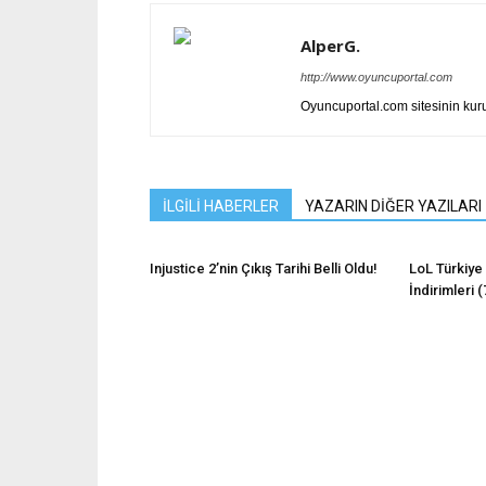
AlperG.
http://www.oyuncuportal.com
Oyuncuportal.com sitesinin ku
İLGİLİ HABERLER
YAZARIN DİĞER YAZILARI
Injustice 2’nin Çıkış Tarihi Belli Oldu!
LoL Türkiye
İndirimleri 