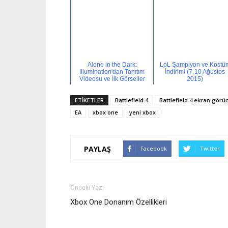
Alone in the Dark:
LoL Şampiyon ve Kostü
Illumination'dan Tanıtım
İndirimi (7-10 Ağustos
Videosu ve İlk Görseller
2015)
ETİKETLER
Battlefield 4
Battlefield 4 ekran görü
EA
xbox one
yeni xbox
PAYLAŞ
Facebook
Twitter
Önceki Yazı
Xbox One Donanım Özellikleri