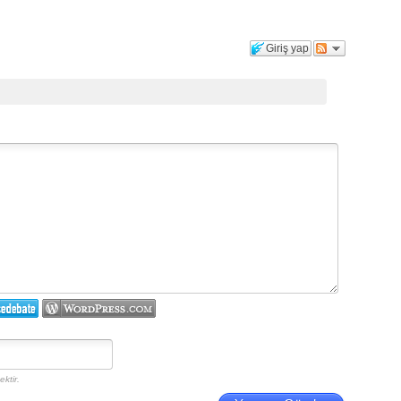
Giriş yap
ktir.