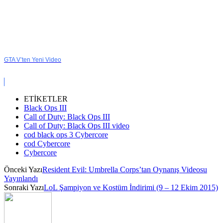
GTA V’ten Yeni Video
ETİKETLER
Black Ops III
Call of Duty: Black Ops III
Call of Duty: Black Ops III video
cod black ops 3 Cybercore
cod Cybercore
Cybercore
Önceki Yazı
Resident Evil: Umbrella Corps’tan Oynanış Videosu
Yayınlandı
Sonraki Yazı
LoL Şampiyon ve Kostüm İndirimi (9 – 12 Ekim 2015)