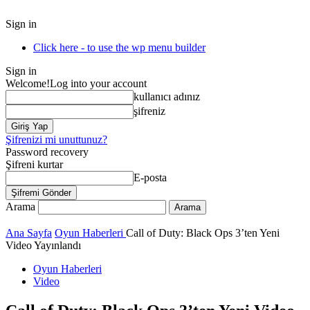
Sign in
Click here - to use the wp menu builder
Sign in
Welcome!
Log into your account
kullanıcı adınız
şifreniz
Şifrenizi mi unuttunuz?
Password recovery
Şifreni kurtar
E-posta
Arama
Ana Sayfa
Oyun Haberleri
Call of Duty: Black Ops 3’ten Yeni
Video Yayınlandı
Oyun Haberleri
Video