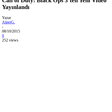
Call of Duty: Black Ops 3’ten Yeni Video
Yayınlandı
Yazar
AlperG.
-
08/10/2015
0
252 views