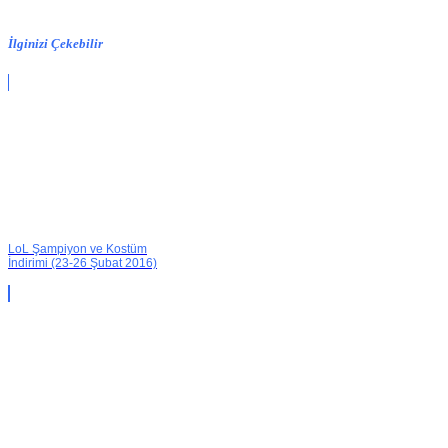
İlginizi Çekebilir
LoL Şampiyon ve Kostüm
İndirimi (23-26 Şubat 2016)