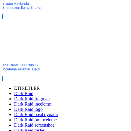
Braum Hakkında
Bilinmeyen İlginç Bilgiler!
The Order: 1886'nın İlk
İnceleme Puanları Geldi
ETİKETLER
Dark Raid
Dark Raid fragman
Dark Raid inceleme
Dark Raid logo
Dark Raid nasıl oynanır
Dark Raid ön inceleme
Dark Raid screenshot
Dark Raid tuşları