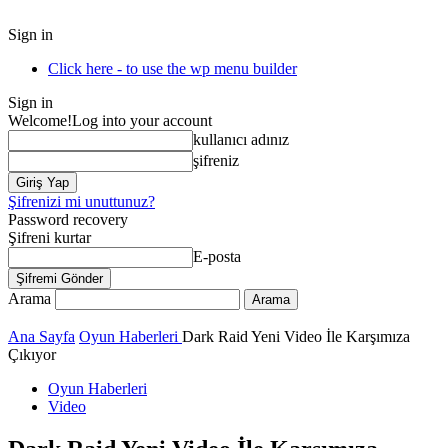
Sign in
Click here - to use the wp menu builder
Sign in
Welcome!
Log into your account
kullanıcı adınız
şifreniz
Şifrenizi mi unuttunuz?
Password recovery
Şifreni kurtar
E-posta
Arama
Ana Sayfa
Oyun Haberleri
Dark Raid Yeni Video İle Karşımıza
Çıkıyor
Oyun Haberleri
Video