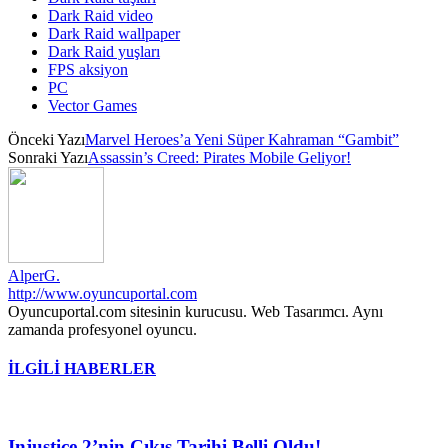
Dark Raid video
Dark Raid wallpaper
Dark Raid yuşları
FPS aksiyon
PC
Vector Games
Önceki Yazı
Marvel Heroes’a Yeni Süper Kahraman “Gambit”
Sonraki Yazı
Assassin’s Creed: Pirates Mobile Geliyor!
AlperG.
http://www.oyuncuportal.com
Oyuncuportal.com sitesinin kurucusu. Web Tasarımcı. Aynı
zamanda profesyonel oyuncu.
İLGİLİ HABERLER
Injustice 2’nin Çıkış Tarihi Belli Oldu!