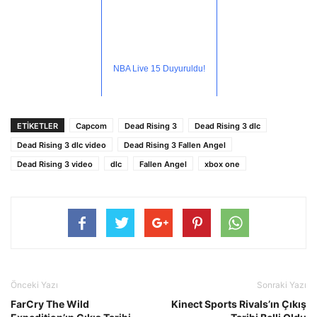
NBA Live 15 Duyuruldu!
ETİKETLER
Capcom
Dead Rising 3
Dead Rising 3 dlc
Dead Rising 3 dlc video
Dead Rising 3 Fallen Angel
Dead Rising 3 video
dlc
Fallen Angel
xbox one
Önceki Yazı
Sonraki Yazı
FarCry The Wild
Kinect Sports Rivals’ın Çıkış