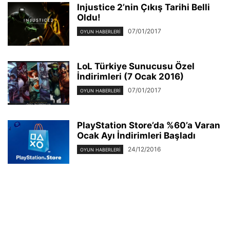
Injustice 2’nin Çıkış Tarihi Belli
Oldu!
07/01/2017
OYUN HABERLERI
LoL Türkiye Sunucusu Özel
İndirimleri (7 Ocak 2016)
07/01/2017
OYUN HABERLERI
PlayStation Store’da %60’a Varan
Ocak Ayı İndirimleri Başladı
24/12/2016
OYUN HABERLERI