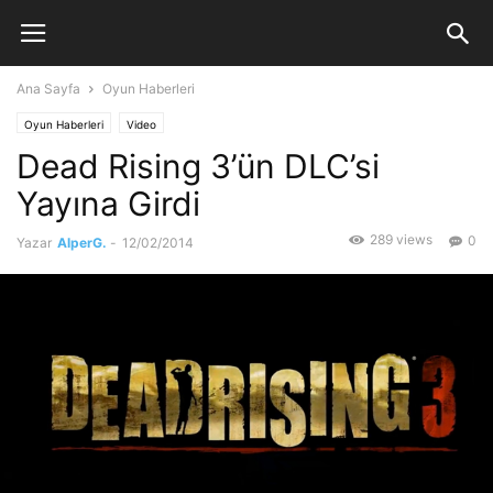
Ana Sayfa
Oyun Haberleri
Oyun Haberleri
Video
Dead Rising 3’ün DLC’si
Yayına Girdi
289 views
0
Yazar
AlperG.
-
12/02/2014