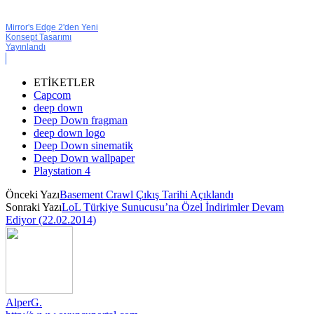
Mirror's Edge 2'den Yeni
Konsept Tasarımı
Yayınlandı
ETİKETLER
Capcom
deep down
Deep Down fragman
deep down logo
Deep Down sinematik
Deep Down wallpaper
Playstation 4
Önceki Yazı
Basement Crawl Çıkış Tarihi Açıklandı
Sonraki Yazı
LoL Türkiye Sunucusu’na Özel İndirimler Devam
Ediyor (22.02.2014)
AlperG.