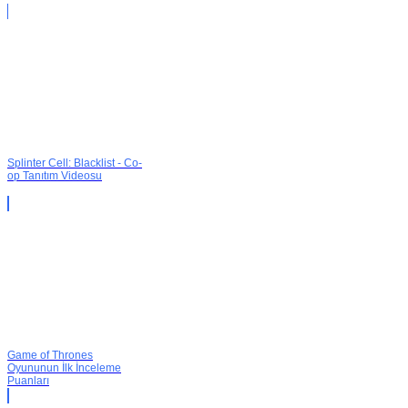
Splinter Cell: Blacklist - Co-
op Tanıtım Videosu
Game of Thrones
Oyununun İlk İnceleme
Puanları