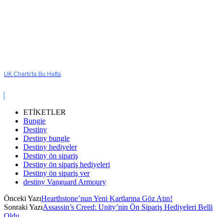
UK Charts'ta Bu Hafta
ETİKETLER
Bungie
Destiny
Destiny bungle
Destiny hediyeler
Destiny ön sipariş
Destiny ön sipariş hediyeleri
Destiny ön sipariş ver
destiny Vanguard Armoury
Önceki Yazı
Hearthstone’nun Yeni Kartlarına Göz Atın!
Sonraki Yazı
Assassin’s Creed: Unity’nin Ön Sipariş Hediyeleri Belli
Oldu