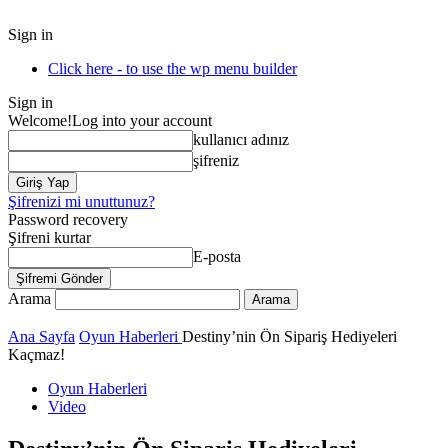
Sign in
Click here - to use the wp menu builder
Sign in
Welcome!
Log into your account
kullanıcı adınız
şifreniz
Şifrenizi mi unuttunuz?
Password recovery
Şifreni kurtar
E-posta
Arama
Ana Sayfa
Oyun Haberleri
Destiny’nin Ön Sipariş Hediyeleri
Kaçmaz!
Oyun Haberleri
Video