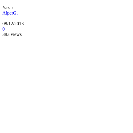
Yazar
AlperG.
-
08/12/2013
0
383 views