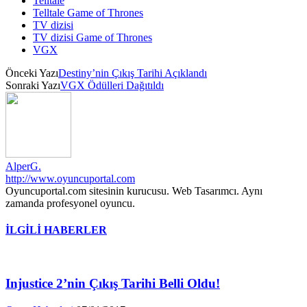
Telltale
Telltale Game of Thrones
TV dizisi
TV dizisi Game of Thrones
VGX
Önceki Yazı
Destiny’nin Çıkış Tarihi Açıklandı
Sonraki Yazı
VGX Ödülleri Dağıtıldı
AlperG.
http://www.oyuncuportal.com
Oyuncuportal.com sitesinin kurucusu. Web Tasarımcı. Aynı
zamanda profesyonel oyuncu.
İLGİLİ HABERLER
Injustice 2’nin Çıkış Tarihi Belli Oldu!