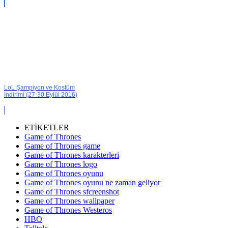
LoL Şampiyon ve Kostüm
İndirimi (27-30 Eylül 2016)
ETİKETLER
Game of Thrones
Game of Thrones game
Game of Thrones karakterleri
Game of Thrones logo
Game of Thrones oyunu
Game of Thrones oyunu ne zaman geliyor
Game of Thrones sfcreenshot
Game of Thrones wallpaper
Game of Thrones Westeros
HBO