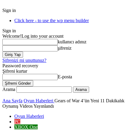
Sign in
Click here - to use the wp menu builder
Sign in
Welcome!
Log into your account
kullanıcı adınız
şifreniz
Şifrenizi mi unuttunuz?
Password recovery
Şifreni kurtar
E-posta
Arama
Ana Sayfa
Oyun Haberleri
Gears of War 4’ün Yeni 11 Dakikalık
Oynanış Videos Yayınlandı
Oyun Haberleri
PC
XBOX One