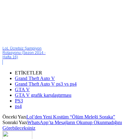
LoL Ücretsiz Şampiyon
Rotasyonu (Sezon 2014 -
Hafta 16)
ETİKETLER
Grand Theft Auto V
Grand Theft Auto V ps3 vs ps4
GTA V
GTA V grafik karşılaştırması
PS3
ps4
Önceki Yazı
Lol’den Yeni Kostüm “Ölüm Meleği Soraka”
Sonraki Yazı
WhatsApp’ta Mesajların Okunup Okunmadığını
Görebileceksiniz