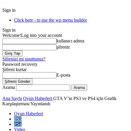
Sign in
Click here - to use the wp menu builder
Sign in
Welcome!
Log into your account
kullanıcı adınız
şifreniz
Şifrenizi mi unuttunuz?
Password recovery
Şifreni kurtar
E-posta
Arama
Ana Sayfa
Oyun Haberleri
GTA V’in PS3 ve PS4 için Grafik
Karşılaştırması Yayınlandı
Oyun Haberleri
PS3
PS4
Video