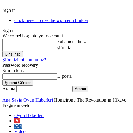
Sign in
Click here - to use the wp menu builder
Sign in
Welcome!
Log into your account
kullanıcı adınız
şifreniz
Şifrenizi mi unuttunuz?
Password recovery
Şifreni kurtar
E-posta
Arama
Ana Sayfa
Oyun Haberleri
Homefront: The Revolution’ın Hikaye
Fragmanı Geldi
Oyun Haberleri
PC
PS4
Video