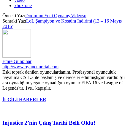
video
xbox one
Önceki Yazı
Doom’un Yeni Oynanış Videosu
Sonraki Yazı
LoL Şampiyon ve Kostüm İndirimi (13 – 16 Mayıs
2016)
Emre Günpınar
http://www.oyuncuportal.com
Eski toprak denilen oyunculardanım. Profesyonel oyunculuk
hayatıma CS 1.3 ile başlamış ve dereceler edinmişliğim vardır. Şu
ara oynadığım yegane oynadığım oyunlar FIFA 16 ve League of
Legends'tır. 1vs1 kapışılır.
İLGİLİ HABERLER
Injustice 2’nin Çıkış Tarihi Belli Oldu!