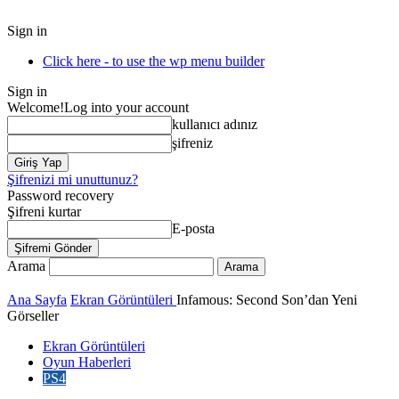
Sign in
Click here - to use the wp menu builder
Sign in
Welcome!
Log into your account
kullanıcı adınız
şifreniz
Şifrenizi mi unuttunuz?
Password recovery
Şifreni kurtar
E-posta
Arama
Ana Sayfa
Ekran Görüntüleri
Infamous: Second Son’dan Yeni
Görseller
Ekran Görüntüleri
Oyun Haberleri
PS4