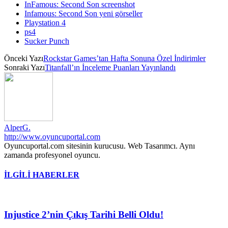
InFamous: Second Son screenshot
Infamous: Second Son yeni görseller
Playstation 4
ps4
Sucker Punch
Önceki Yazı
Rockstar Games’tan Hafta Sonuna Özel İndirimler
Sonraki Yazı
Titanfall’ın İnceleme Puanları Yayınlandı
AlperG.
http://www.oyuncuportal.com
Oyuncuportal.com sitesinin kurucusu. Web Tasarımcı. Aynı
zamanda profesyonel oyuncu.
İLGİLİ HABERLER
Injustice 2’nin Çıkış Tarihi Belli Oldu!