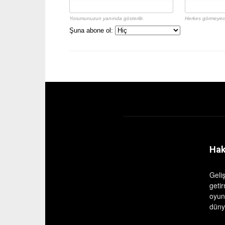
Yorumunuzun yanında gösterilir.
Herkes görmeyece
Şuna abone ol:
Hak
Geli
geti
oyun
dünya