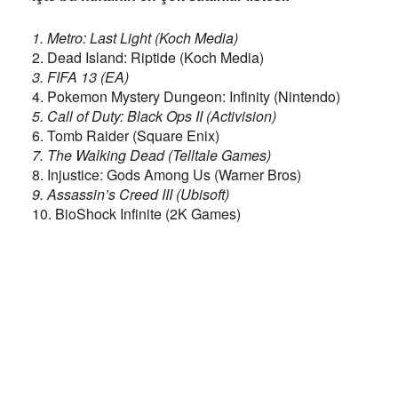
1. Metro: Last Light (Koch Media)
2. Dead Island: Riptide (Koch Media)
3. FIFA 13 (EA)
4. Pokemon Mystery Dungeon: Infinity (Nintendo)
5. Call of Duty: Black Ops II (Activision)
6. Tomb Raider (Square Enix)
7. The Walking Dead (Telltale Games)
8. Injustice: Gods Among Us (Warner Bros)
9. Assassin’s Creed III (Ubisoft)
10. BioShock Infinite (2K Games)