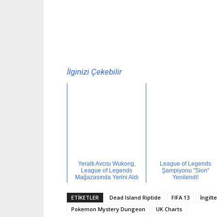
İlginizi Çekebilir
Yeraltı Avcısı Wukong,
League of Legends
League of Legends
Şampiyonu "Sion"
Mağazasında Yerini Aldı
Yenilendi!
ETİKETLER
Dead Island Riptide
FIFA 13
İngilt
Pokemon Mystery Dungeon
UK Charts