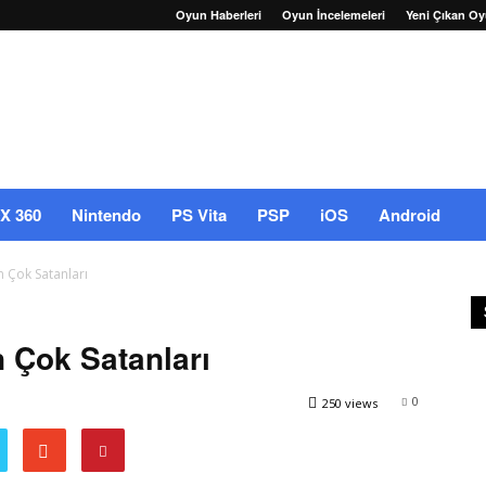
Oyun Haberleri
Oyun İncelemeleri
Yeni Çıkan Oy
X 360
Nintendo
PS Vita
PSP
iOS
Android
n Çok Satanları
n Çok Satanları
0
250 views