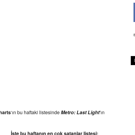
harts
‘ın bu haftaki listesinde
Metro: Last Light
‘
ın
İşte bu haftanın en çok satanlar listesi: