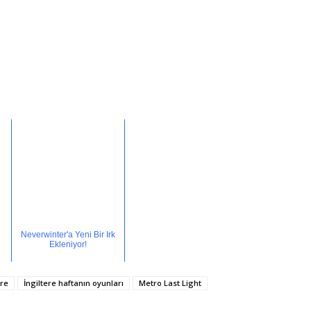
Neverwinter'a Yeni Bir Irk
Ekleniyor!
ere
İngiltere haftanın oyunları
Metro Last Light