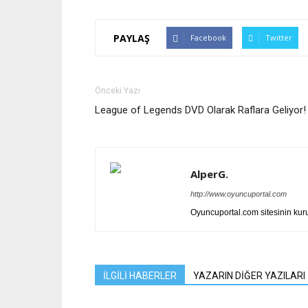
PAYLAŞ
Facebook
Twitter
Önceki Yazı
League of Legends DVD Olarak Raflara Geliyor!
AlperG.
http://www.oyuncuportal.com
Oyuncuportal.com sitesinin ku
İLGİLİ HABERLER
YAZARIN DİĞER YAZILARI