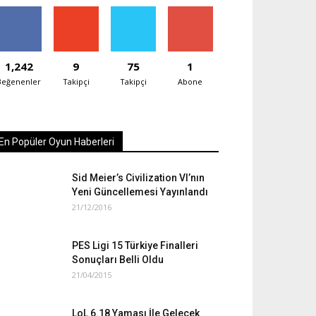
1,242
9
75
1
Beğenenler
Takipçi
Takipçi
Abone
En Popüler Oyun Haberleri
Sid Meier’s Civilization VI’nın
Yeni Güncellemesi Yayınlandı
21/12/2016
PES Ligi 15 Türkiye Finalleri
Sonuçları Belli Oldu
21/04/2015
LoL 6.18 Yaması İle Gelecek