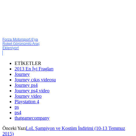
Forza Motorsport 6'ya
Roket Görünümlü Araç
Ekleniyor!
ETİKETLER
2013 En İyi Fragları
Journey
Journey çıkış videosu
Journey ps4
Journey ps4 video
Journey video
Playstation 4
ps
ps4
thatgamecompany
Önceki Yazı
LoL Şampiyon ve Kostüm İndirimi (10-13 Temmuz
2015)