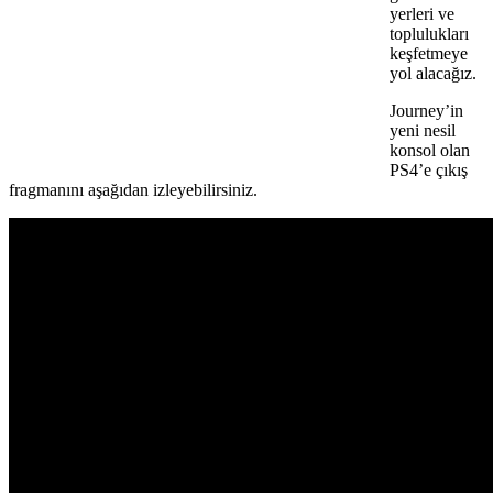
yerleri ve
toplulukları
keşfetmeye
yol alacağız.
Journey’in
yeni nesil
konsol olan
PS4’e çıkış
fragmanını aşağıdan izleyebilirsiniz.