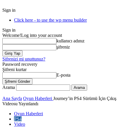
Sign in
Click here - to use the wp menu builder
Sign in
Welcome!
Log into your account
kullanıcı adınız
şifreniz
Şifrenizi mi unuttunuz?
Password recovery
Şifreni kurtar
E-posta
Arama
Ana Sayfa
Oyun Haberleri
Journey’in PS4 Sürümü İçin Çıkış
Videosu Yayınlandı
Oyun Haberleri
PS4
Video