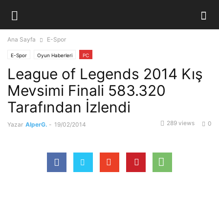
Ana Sayfa
E-Spor
E-Spor
Oyun Haberleri
PC
League of Legends 2014 Kış
Mevsimi Finali 583.320
Tarafından İzlendi
289 views
0
Yazar
AlperG.
-
19/02/2014