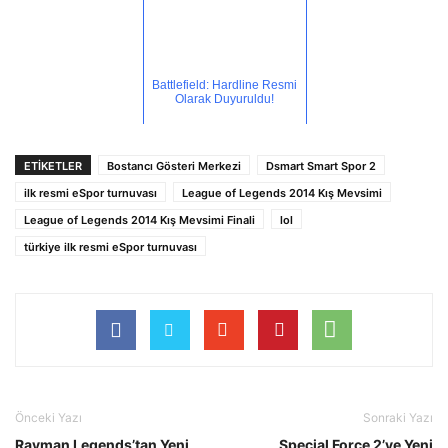
Battlefield: Hardline Resmi
Olarak Duyuruldu!
ETİKETLER
Bostancı Gösteri Merkezi
Dsmart Smart Spor 2
ilk resmi eSpor turnuvası
League of Legends 2014 Kış Mevsimi
League of Legends 2014 Kış Mevsimi Finali
lol
türkiye ilk resmi eSpor turnuvası
Önceki Yazı
Sonraki Yazı
Rayman Legends’tan Yeni
Special Force 2’ye Yeni