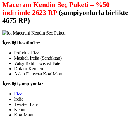
Maceranı Kendin Seç Paketi – %50
indirimle 2623 RP
(şampiyonlarla birlikte
4675 RP)
İçerdiği kostümler:
Pofuduk Fizz
Maskeli Irelia (Sandıktan)
Vahşi Batılı Twisted Fate
Doktor Kennen
Aslan Dansçısı Kog’Maw
İçerdiği şampiyonlar:
Fizz
Irelia
Twisted Fate
Kennen
Kog’Maw