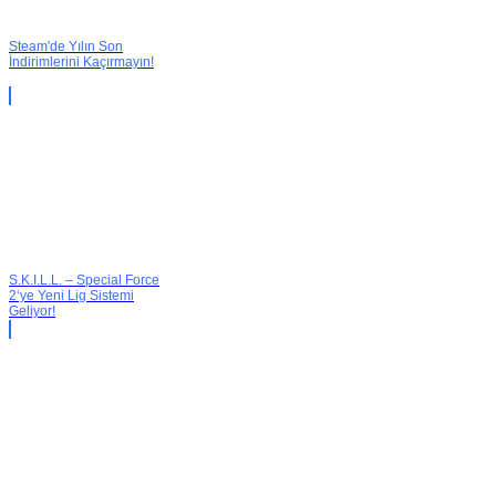
Steam'de Yılın Son
İndirimlerini Kaçırmayın!
S.K.I.L.L. – Special Force
2‘ye Yeni Lig Sistemi
Geliyor!