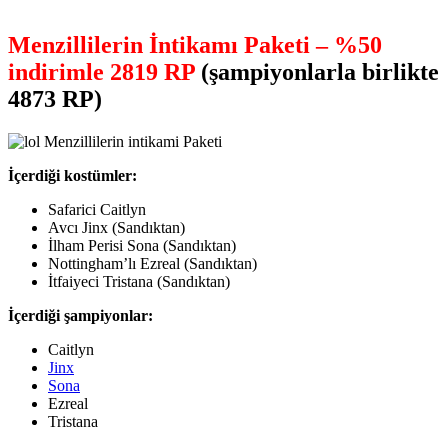
Menzillilerin İntikamı Paketi – %50
indirimle 2819 RP
(şampiyonlarla birlikte
4873 RP)
İçerdiği kostümler:
Safarici Caitlyn
Avcı Jinx (Sandıktan)
İlham Perisi Sona (Sandıktan)
Nottingham’lı Ezreal (Sandıktan)
İtfaiyeci Tristana (Sandıktan)
İçerdiği şampiyonlar:
Caitlyn
Jinx
Sona
Ezreal
Tristana