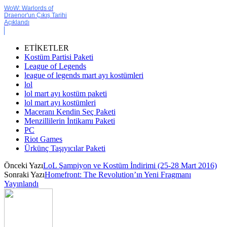
WoW: Warlords of
Draenor'un Çıkış Tarihi
Açıklandı
ETİKETLER
Kostüm Partisi Paketi
League of Legends
league of legends mart ayı kostümleri
lol
lol mart ayı kostüm paketi
lol mart ayı kostümleri
Maceranı Kendin Seç Paketi
Menzillilerin İntikamı Paketi
PC
Riot Games
Ürkünç Taşıyıcılar Paketi
Önceki Yazı
LoL Şampiyon ve Kostüm İndirimi (25-28 Mart 2016)
Sonraki Yazı
Homefront: The Revolution’ın Yeni Fragmanı
Yayınlandı