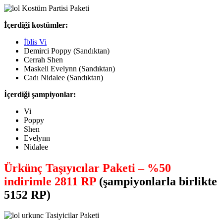
İçerdiği kostümler:
İblis Vi
Demirci Poppy (Sandıktan)
Cerrah Shen
Maskeli Evelynn (Sandıktan)
Cadı Nidalee (Sandıktan)
İçerdiği şampiyonlar:
Vi
Poppy
Shen
Evelynn
Nidalee
Ürkünç Taşıyıcılar Paketi – %50
indirimle 2811 RP
(şampiyonlarla birlikte
5152 RP)