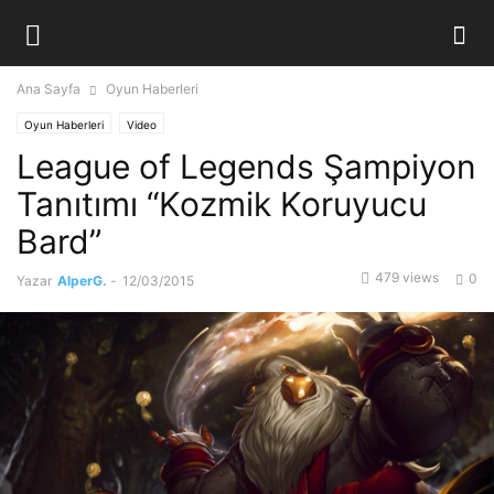
Ana Sayfa
Oyun Haberleri
Oyun Haberleri
Video
League of Legends Şampiyon
Tanıtımı “Kozmik Koruyucu
Bard”
479 views
0
Yazar
AlperG.
-
12/03/2015