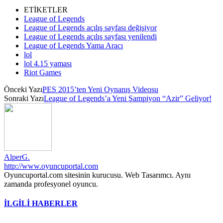
ETİKETLER
League of Legends
League of Legends açılış sayfası değişiyor
League of Legends açılış sayfası yenilendi
League of Legends Yama Aracı
lol
lol 4.15 yaması
Riot Games
Önceki Yazı
PES 2015’ten Yeni Oynanış Videosu
Sonraki Yazı
League of Legends’a Yeni Şampiyon “Azir” Geliyor!
AlperG.
http://www.oyuncuportal.com
Oyuncuportal.com sitesinin kurucusu. Web Tasarımcı. Aynı
zamanda profesyonel oyuncu.
İLGİLİ HABERLER