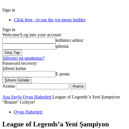
Sign in
Click here - to use the wp menu builder
Sign in
Welcome!
Log into your account
kullanıcı adınız
şifreniz
Şifrenizi mi unuttunuz?
Password recovery
Şifreni kurtar
E-posta
Arama
Ana Sayfa
Oyun Haberleri
League of Legends’a Yeni Şampiyon
“Braum” Geliyor!
Oyun Haberleri
League of Legends’a Yeni Şampiyon