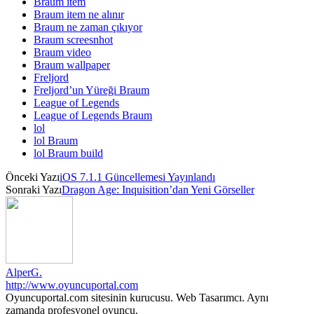
Braum item
Braum item ne alınır
Braum ne zaman çıkıyor
Braum screesnhot
Braum video
Braum wallpaper
Freljord
Freljord’un Yüreği Braum
League of Legends
League of Legends Braum
lol
lol Braum
lol Braum build
Önceki Yazı
iOS 7.1.1 Güncellemesi Yayınlandı
Sonraki Yazı
Dragon Age: Inquisition’dan Yeni Görseller
AlperG.
http://www.oyuncuportal.com
Oyuncuportal.com sitesinin kurucusu. Web Tasarımcı. Aynı
zamanda profesyonel oyuncu.