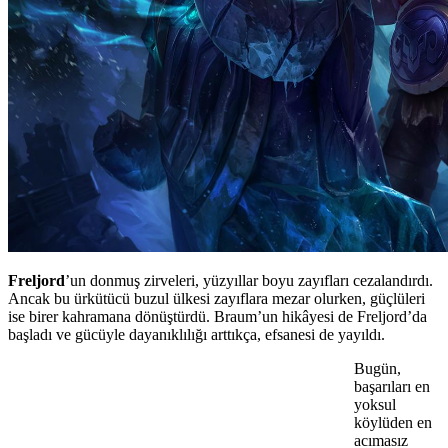
Freljord
’un donmuş zirveleri, yüzyıllar boyu zayıfları cezalandırdı.
Ancak bu ürkütücü buzul ülkesi zayıflara mezar olurken, güçlüleri
ise birer kahramana dönüştürdü. Braum’un hikâyesi de Freljord’da
başladı ve gücüyle dayanıklılığı arttıkça, efsanesi de yayıldı.
Bugün,
başarıları en
yoksul
köylüden en
acımasız