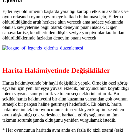
Ejderha
Ejderhayı öldürmenin başlarda yarattığı kartopu etkisini azaltmak ve
oyun ortasında oyunu çevirmeye katkıda bulunması için, Ejderha
öldürüldüğünde artık herkese altın verecek ama sadece yakınında
olanlar, seviyelerine bağlı olarak deneyim puanı alacak. Diğer
canavarlar ise, kendilerinden düşük seviye şampiyonlar tarafından
öldürüldüklerinde fazladan deneyim puanı verecek.
Harita Hakimiyetinde Değişiklikler
Harita hakimiyetinde bir hayli değişiklik yaptık. Örneğin özel görüş
eşyaları için yeni bir eşya yuvası ekledik, bir oyuncunun koyabildiği
totem sayısına sınır getirdik ve totem seçeneklerini arttırdık. Bu
şekilde harita hakimiyetini bir altın kazanma yarışından çok oyunun
stratejik bir parçası haline getirmeyi hedefledik. Ek olarak, harita
hakimiyetini tek bir oyuncunun sırtına yükleyerek optimize edilen
oyun alışkanlığı çok yerleşince, haritada görüş sağlamanın tüm
takımın sorumluğunda olduğunu yeniden vurgulamak istedik.
* Her oyuncunun haritada aynı anda en fazla üç gizli totemi (eski