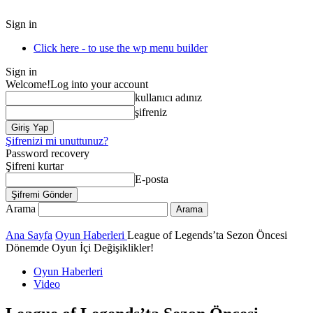
Sign in
Click here - to use the wp menu builder
Sign in
Welcome!
Log into your account
kullanıcı adınız
şifreniz
Şifrenizi mi unuttunuz?
Password recovery
Şifreni kurtar
E-posta
Arama
Ana Sayfa
Oyun Haberleri
League of Legends’ta Sezon Öncesi
Dönemde Oyun İçi Değişiklikler!
Oyun Haberleri
Video