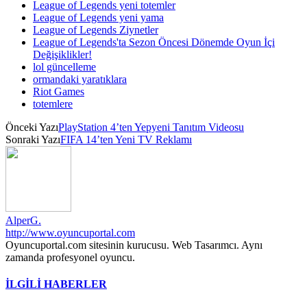
League of Legends yeni totemler
League of Legends yeni yama
League of Legends Ziynetler
League of Legends'ta Sezon Öncesi Dönemde Oyun İçi
Değişiklikler!
lol güncelleme
ormandaki yaratıklara
Riot Games
totemlere
Önceki Yazı
PlayStation 4’ten Yepyeni Tanıtım Videosu
Sonraki Yazı
FIFA 14’ten Yeni TV Reklamı
AlperG.
http://www.oyuncuportal.com
Oyuncuportal.com sitesinin kurucusu. Web Tasarımcı. Aynı
zamanda profesyonel oyuncu.
İLGİLİ HABERLER