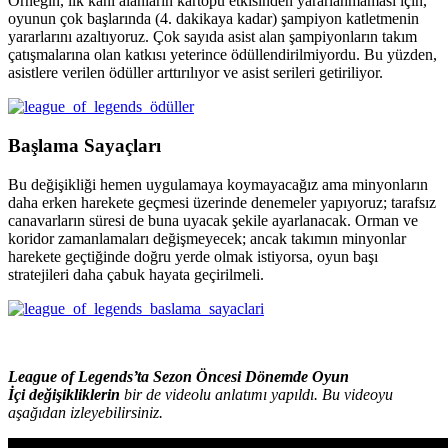
Örneğin, ilk kanı alanların kartopu etkisinden yararlanmaması için,
oyunun çok başlarında (4. dakikaya kadar) şampiyon katletmenin
yararlarını azaltıyoruz. Çok sayıda asist alan şampiyonların takım
çatışmalarına olan katkısı yeterince ödüllendirilmiyordu. Bu yüzden,
asistlere verilen ödüller arttırılıyor ve asist serileri getiriliyor.
Başlama Sayaçları
Bu değişikliği hemen uygulamaya koymayacağız ama minyonların
daha erken harekete geçmesi üzerinde denemeler yapıyoruz; tarafsız
canavarların süresi de buna uyacak şekile ayarlanacak. Orman ve
koridor zamanlamaları değişmeyecek; ancak takımın minyonlar
harekete geçtiğinde doğru yerde olmak istiyorsa, oyun başı
stratejileri daha çabuk hayata geçirilmeli.
League of Legends’ta Sezon Öncesi Dönemde Oyun
İçi değişikliklerin
bir de videolu anlatımı yapıldı. Bu videoyu
aşağıdan izleyebilirsiniz.