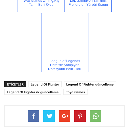
Wastelands 2'nin Çıkış
LoL Şampiyon Tanıtımı:
Tarihi Belli Oldu
Freljord’un Yüreği Braum
League of Legends
Ücretsiz Şampiyon
Rotasyonu Belli Oldu
ETİKETLER
Legend Of Fighter
Legend Of Fighter güncelleme
Legend Of Fighter ilk güncelleme
Toyo Games