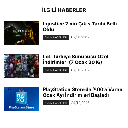
İLGİLİ HABERLER
Injustice 2’nin Çıkış Tarihi Belli
Oldu!
07/01/2017
OYUN HABERLERI
LoL Türkiye Sunucusu Özel
İndirimleri (7 Ocak 2016)
07/01/2017
OYUN HABERLERI
PlayStation Store’da %60’a Varan
Ocak Ayı İndirimleri Başladı
24/12/2016
OYUN HABERLERI