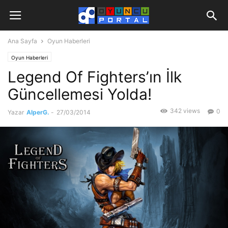
Ana Sayfa
Oyun Haberleri
Oyun Haberleri
Legend Of Fighters’ın İlk
Güncellemesi Yolda!
342 views
0
Yazar
AlperG.
-
27/03/2014