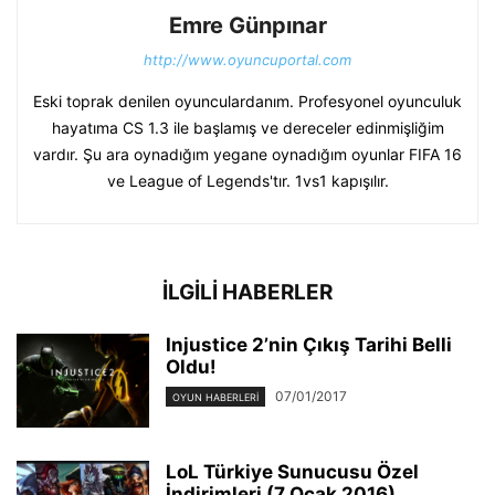
Emre Günpınar
http://www.oyuncuportal.com
Eski toprak denilen oyunculardanım. Profesyonel oyunculuk
hayatıma CS 1.3 ile başlamış ve dereceler edinmişliğim
vardır. Şu ara oynadığım yegane oynadığım oyunlar FIFA 16
ve League of Legends'tır. 1vs1 kapışılır.
İLGİLİ HABERLER
Injustice 2’nin Çıkış Tarihi Belli
Oldu!
07/01/2017
OYUN HABERLERI
LoL Türkiye Sunucusu Özel
İndirimleri (7 Ocak 2016)