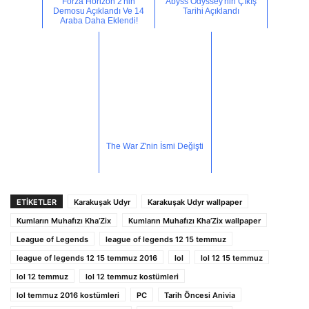
Forza Horizon 2'nin
Abyss Odyssey'nin Çıkış
Demosu Açıklandı Ve 14
Tarihi Açıklandı
Araba Daha Eklendi!
The War Z'nin İsmi Değişti
ETİKETLER
Karakuşak Udyr
Karakuşak Udyr wallpaper
Kumların Muhafızı Kha’Zix
Kumların Muhafızı Kha’Zix wallpaper
League of Legends
league of legends 12 15 temmuz
league of legends 12 15 temmuz 2016
lol
lol 12 15 temmuz
lol 12 temmuz
lol 12 temmuz kostümleri
lol temmuz 2016 kostümleri
PC
Tarih Öncesi Anivia