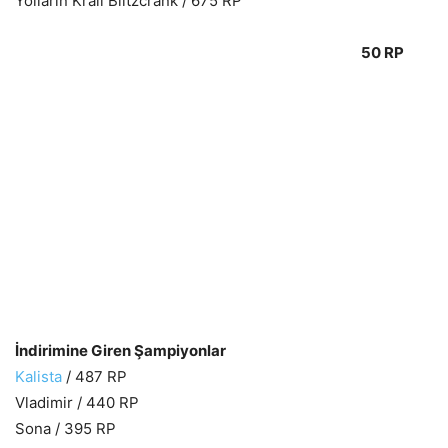
Yolların Kralı Blitzcrank / 675 RP
50 RP
İndirimine Giren Şampiyonlar
Kalista
/ 487 RP
Vladimir / 440 RP
Sona / 395 RP