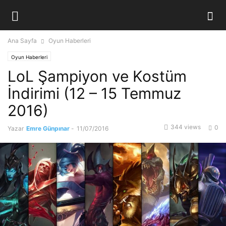
Ana Sayfa
Oyun Haberleri
Oyun Haberleri
LoL Şampiyon ve Kostüm
İndirimi (12 – 15 Temmuz
2016)
344 views
0
Yazar
Emre Günpınar
-
11/07/2016