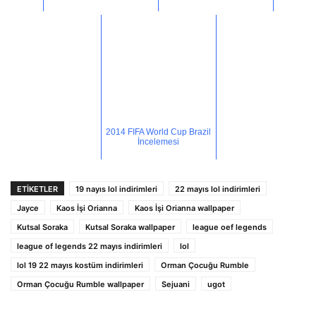
2014 FIFA World Cup Brazil
İncelemesi
ETİKETLER
19 nayıs lol indirimleri
22 mayıs lol indirimleri
Jayce
Kaos İşi Orianna
Kaos İşi Orianna wallpaper
Kutsal Soraka
Kutsal Soraka wallpaper
league oef legends
league of legends 22 mayıs indirimleri
lol
lol 19 22 mayıs kostüm indirimleri
Orman Çocuğu Rumble
Orman Çocuğu Rumble wallpaper
Sejuani
ugot