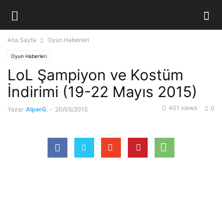
Ana Sayfa
Oyun Haberleri
Oyun Haberleri
LoL Şampiyon ve Kostüm
İndirimi (19-22 Mayıs 2015)
401 views
0
Yazar
AlperG.
-
20/05/2015