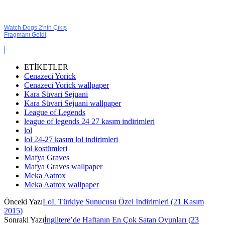
Watch Dogs 2'nin Çıkış
Fragmanı Geldi
ETİKETLER
Cenazeci Yorick
Cenazeci Yorick wallpaper
Kara Süvari Sejuani
Kara Süvari Sejuani wallpaper
League of Legends
league of legends 24 27 kasım indirimleri
lol
lol 24-27 kasım lol indirimleri
lol kostümleri
Mafya Graves
Mafya Graves wallpaper
Meka Aatrox
Meka Aatrox wallpaper
Önceki Yazı
LoL Türkiye Sunucusu Özel İndirimleri (21 Kasım
2015)
Sonraki Yazı
İngiltere’de Haftanın En Çok Satan Oyunları (23