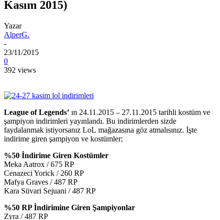
Kasım 2015)
Yazar
AlperG.
-
23/11/2015
0
392 views
League of Legends’
ın 24.11.2015 – 27.11.2015 tarihli kostüm ve
şampiyon indirimleri yayınlandı. Bu indirimlerden sizde
faydalanmak istiyorsanız LoL mağazasına göz atmalısınız. İşte
indirime giren şampiyon ve kostümler;
%50 İndirime Giren Kostümler
Meka Aatrox / 675 RP
Cenazeci Yorick / 260 RP
Mafya Graves / 487 RP
Kara Süvari Sejuani / 487 RP
%50 RP İndirimine Giren Şampiyonlar
Zyra / 487 RP