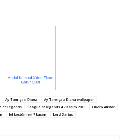
Mortal Kombat X'den Ekran
Görüntüleri
Ay Tanrıçası Diana
Ay Tanrıçası Diana wallpaper
e of Legends
league of legends 4 7 Kasım 2016
Libero Alistar
ım
lol kostümleri 7 kasım
Lord Darius