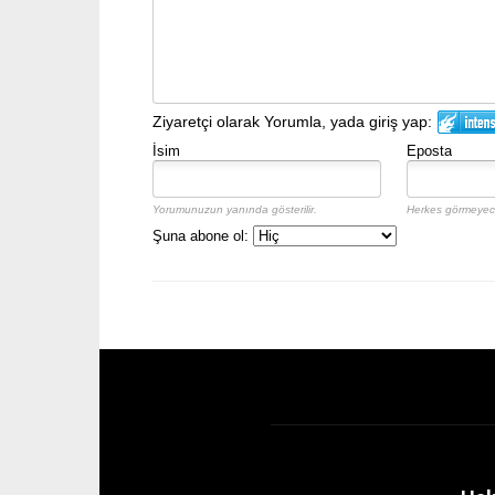
Ziyaretçi olarak Yorumla, yada giriş yap:
İsim
Eposta
Yorumunuzun yanında gösterilir.
Herkes görmeyece
Şuna abone ol: