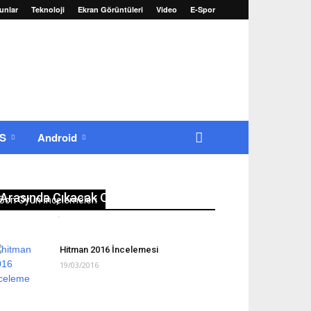
unlar
Teknoloji
Ekran Görüntüleri
Video
E-Spor
OS
Android
22-25 Ağustos 2016 Tarihleri
Arasında Çıkacak Oyunlar
Son Oyun İncelemeleri
Erkan Yılmaz
-
22/08/2016
0
Hitman 2016 İncelemesi
19/03/2016