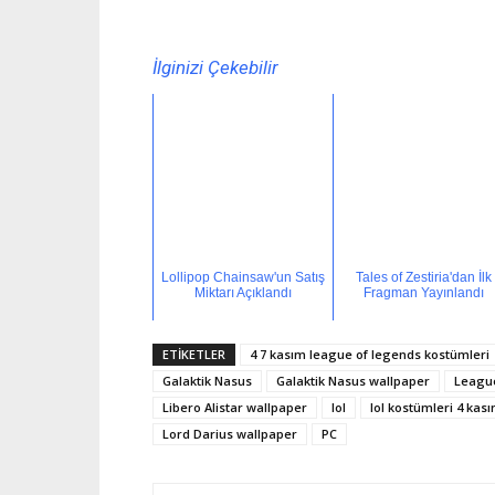
İlginizi Çekebilir
Lollipop Chainsaw'un Satış
Tales of Zestiria'dan İlk
Miktarı Açıklandı
Fragman Yayınlandı
ETİKETLER
4 7 kasım league of legends kostümleri
Galaktik Nasus
Galaktik Nasus wallpaper
Leagu
Libero Alistar wallpaper
lol
lol kostümleri 4 kas
Lord Darius wallpaper
PC