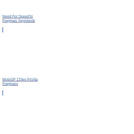
Need For Speed'in
Fragman Yayınlandı
MotoGP 13'ten PsVita
Fragmanı