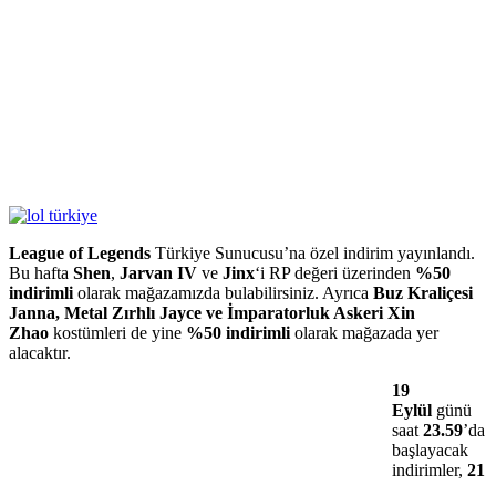
League of Legends
Türkiye Sunucusu’na özel indirim yayınlandı.
Bu hafta
Shen
,
Jarvan IV
ve
Jinx
‘i RP değeri üzerinden
%50
indirimli
olarak mağazamızda bulabilirsiniz. Ayrıca
Buz Kraliçesi
Janna, Metal Zırhlı Jayce ve İmparatorluk Askeri Xin
Zhao
kostümleri de yine
%50 indirimli
olarak mağazada yer
alacaktır.
19
Eylül
günü
saat
23.59
’da
başlayacak
indirimler,
21