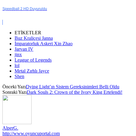
Speedball 2 HD Duyuruldu
ETİKETLER
Buz Kraliçesi Janna
İmparatorluk Askeri Xin Zhao
Jarvan IV
jinx
League of Legends
lol
Metal Zırhlı Jayce
Shen
Önceki Yazı
Dying Light’ın Sistem Gereksinimleri Belli Oldu
Sonraki Yazı
Dark Souls 2: Crown of the Ivory King Ertelendi!
AlperG.
http://www.oyuncuportal.com