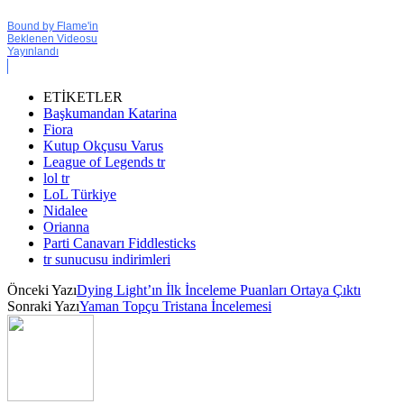
Bound by Flame'in
Beklenen Videosu
Yayınlandı
ETİKETLER
Başkumandan Katarina
Fiora
Kutup Okçusu Varus
League of Legends tr
lol tr
LoL Türkiye
Nidalee
Orianna
Parti Canavarı Fiddlesticks
tr sunucusu indirimleri
Önceki Yazı
Dying Light’ın İlk İnceleme Puanları Ortaya Çıktı
Sonraki Yazı
Yaman Topçu Tristana İncelemesi