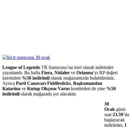
League of Legends
TR Sunucusu’na özel olarak indirimler
yayınlandı. Bu hafta
Fiora
,
Nidalee
ve
Orianna
‘yı RP değeri
üzerinden
%50 indirimli
olarak mağazamızda bulabilirsiniz.
Ayrıca
Parti Canavarı Fiddlesticks
,
Başkumandan
Katarina
ve
Kutup Okçusu Varus
kostümleri de yine
%50
indirimli
olarak mağazada yer alacaktır.
30
Ocak
günü
saat
23.59
’da
başlayacak
indirimler,
1