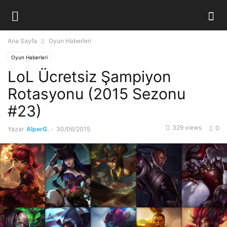
Ana Sayfa
Oyun Haberleri
Oyun Haberleri
LoL Ücretsiz Şampiyon
Rotasyonu (2015 Sezonu
#23)
329 views
0
Yazar
AlperG.
-
30/06/2015