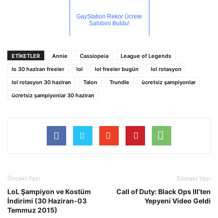
GayStation Rekor Ücrete
Sahibini Buldu!
ETİKETLER
Annie
Cassiopeia
League of Legends
lo 30 haziran freeler
lol
lol freeler bugün
lol rotasyon
lol rotasyon 30 haziran
Talon
Trundle
ücretsiz şampiyonlar
ücretsiz şampiyonlar 30 haziran
Önceki Yazı
Sonraki Yazı
LoL Şampiyon ve Kostüm
Call of Duty: Black Ops III’ten
İndirimi (30 Haziran-03
Yepyeni Video Geldi
Temmuz 2015)