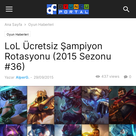
Ana Sayfa
Oyun Haberleri
Oyun Haberleri
LoL Ücretsiz Şampiyon
Rotasyonu (2015 Sezonu
#36)
437 views
0
Yazar
AlperG.
-
29/09/2015