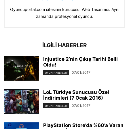
Oyuncuportal.com sitesinin kurucusu. Web Tasarımcı. Aynı
zamanda profesyonel oyuncu.
İLGİLİ HABERLER
Injustice 2’nin Çıkış Tarihi Belli
Oldu!
07/01/2017
OYUN HABERLERI
LoL Türkiye Sunucusu Özel
İndirimleri (7 Ocak 2016)
07/01/2017
OYUN HABERLERI
PlayStation Store’da %60’a Varan