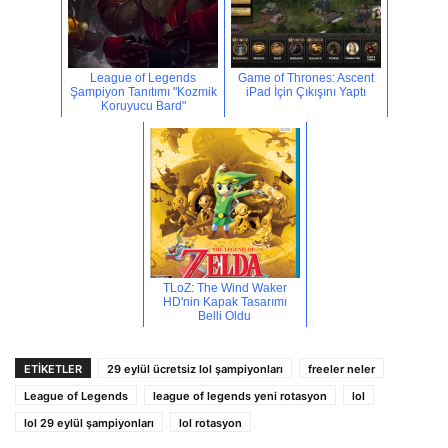
League of Legends
Game of Thrones: Ascent
Şampiyon Tanıtımı "Kozmik
iPad İçin Çıkışını Yaptı
Koruyucu Bard"
TLoZ: The Wind Waker
HD'nin Kapak Tasarımı
Belli Oldu
ETİKETLER
29 eylül ücretsiz lol şampiyonları
freeler neler
League of Legends
league of legends yeni rotasyon
lol
lol 29 eylül şampiyonları
lol rotasyon