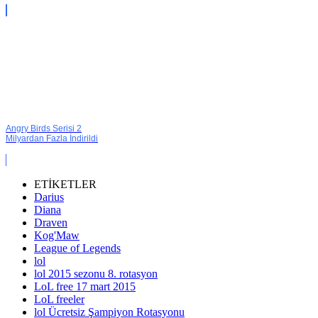
Angry Birds Serisi 2
Milyardan Fazla İndirildi
ETİKETLER
Darius
Diana
Draven
Kog'Maw
League of Legends
lol
lol 2015 sezonu 8. rotasyon
LoL free 17 mart 2015
LoL freeler
lol Ücretsiz Şampiyon Rotasyonu