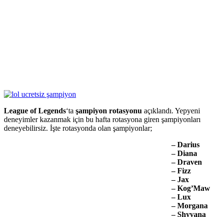
League of Legends
‘ta
şampiyon rotasyonu
açıklandı. Yepyeni
deneyimler kazanmak için bu hafta rotasyona giren şampiyonları
deneyebilirsiz. İşte rotasyonda olan şampiyonlar;
– Darius
–
Diana
– Draven
– Fizz
– Jax
– Kog’Maw
– Lux
– Morgana
– Shyvana