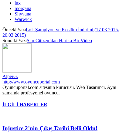
lux
morgana
Shyvana
Warwick
Önceki Yazı
LoL Şampiyon ve Kostüm İndirimi (17.03.2015-
20.03.2015)
Sonraki Yazı
Star Citizen’dan Harika Bir Video
AlperG.
http://www.oyuncuportal.com
Oyuncuportal.com sitesinin kurucusu. Web Tasarımcı. Aynı
zamanda profesyonel oyuncu.
İLGİLİ HABERLER
Injustice 2’nin Çıkış Tarihi Belli Oldu!