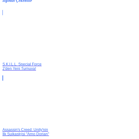
İlginizi Çekebilir
S.K.I.L.L. Special Force
2'den Yeni Turnuva!
Assassin's Creed: Unity'nin
İlk Suikastçisi "Arno Dorian"