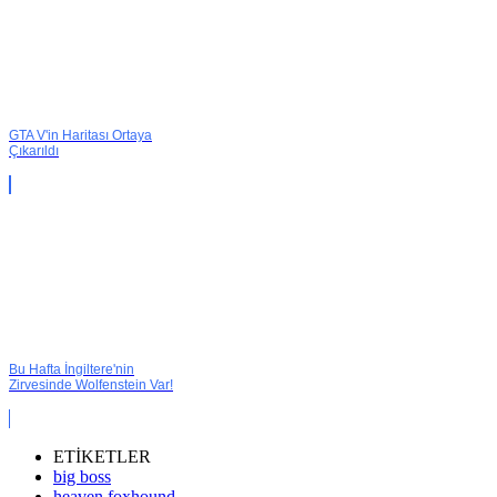
GTA V'in Haritası Ortaya
Çıkarıldı
Bu Hafta İngiltere'nin
Zirvesinde Wolfenstein Var!
ETİKETLER
big boss
heaven foxhound