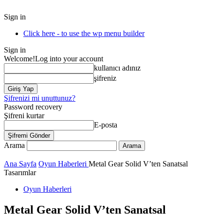
Sign in
Click here - to use the wp menu builder
Sign in
Welcome!
Log into your account
kullanıcı adınız
şifreniz
Şifrenizi mi unuttunuz?
Password recovery
Şifreni kurtar
E-posta
Arama
Ana Sayfa
Oyun Haberleri
Metal Gear Solid V’ten Sanatsal
Tasarımlar
Oyun Haberleri
Metal Gear Solid V’ten Sanatsal