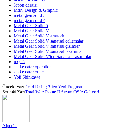
Japon dergisi
MdN Design & Graphic
metal gear solid 3
metal gear solid 4
Metal Gear Solid 5
Metal Gear Solid V
Metal Gear Solid V artwork
Metal Gear Solid V sanatsal çalışmalar
Metal Gear Solid V sanatsal çizimler
Metal Gear Solid V sanatsal tasarımlar
Metal Gear Solid V'ten Sanatsal Tasarımlar
mgs 5
snake eater operation
snake eater outer
Yoji Shinkawa
Önceki Yazı
Dead Rising 3’ten Yeni Fragman
Sonraki Yazı
Total War: Rome II Steam OS’e Geliyor!
AlperG.