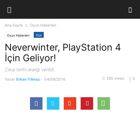
Ana Sayfa
Oyun Haberleri
Oyun Haberleri
PS4
Neverwinter, PlayStation 4
İçin Geliyor!
Çıkış tarihi aralığı verildi.
365 views
0
Yazar
Erkan Yılmaz
-
04/06/2016