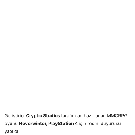
Geliştirici
Cryptic Studios
tarafından hazırlanan MMORPG
oyunu
Neverwinter, PlayStation 4
için resmi duyurusu
yapıldı.