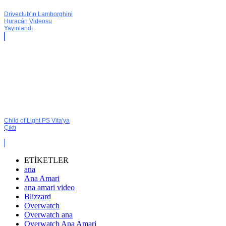
Driveclub'ın Lamborghini
Huracán Videosu
Yayınlandı
Child of Light PS Vita'ya
Çıktı
ETİKETLER
ana
Ana Amari
ana amari video
Blizzard
Overwatch
Overwatch ana
Overwatch Ana Amari