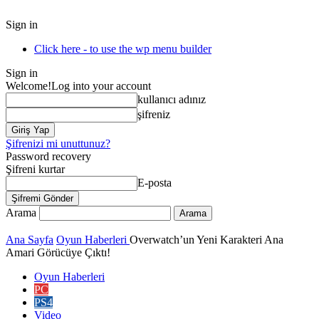
Sign in
Click here - to use the wp menu builder
Sign in
Welcome!
Log into your account
kullanıcı adınız
şifreniz
Şifrenizi mi unuttunuz?
Password recovery
Şifreni kurtar
E-posta
Arama
Ana Sayfa
Oyun Haberleri
Overwatch’un Yeni Karakteri Ana
Amari Görücüye Çıktı!
Oyun Haberleri
PC
PS4
Video