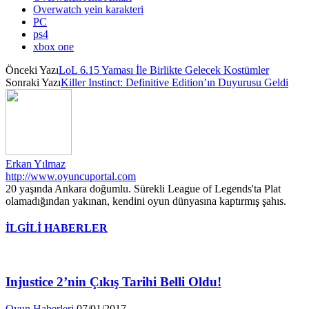
Overwatch yein karakteri
PC
ps4
xbox one
Önceki Yazı
LoL 6.15 Yaması İle Birlikte Gelecek Kostümler
Sonraki Yazı
Killer Instinct: Definitive Edition’ın Duyurusu Geldi
Erkan Yılmaz
http://www.oyuncuportal.com
20 yaşında Ankara doğumlu. Sürekli League of Legends'ta Plat
olamadığından yakınan, kendini oyun dünyasına kaptırmış şahıs.
İLGİLİ HABERLER
Injustice 2’nin Çıkış Tarihi Belli Oldu!
Oyun Haberleri
07/01/2017