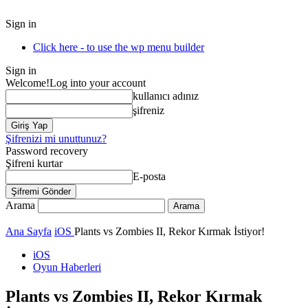
Sign in
Click here - to use the wp menu builder
Sign in
Welcome!
Log into your account
kullanıcı adınız
şifreniz
Şifrenizi mi unuttunuz?
Password recovery
Şifreni kurtar
E-posta
Arama
Ana Sayfa
iOS
Plants vs Zombies II, Rekor Kırmak İstiyor!
iOS
Oyun Haberleri
Plants vs Zombies II, Rekor Kırmak