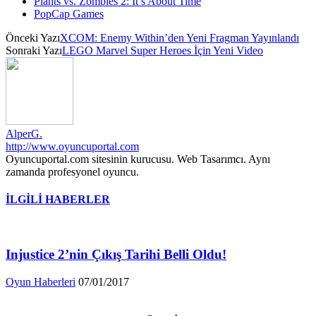
Plants vs. Zombies 2: It’s About Time
PopCap Games
Önceki Yazı
XCOM: Enemy Within’den Yeni Fragman Yayınlandı
Sonraki Yazı
LEGO Marvel Super Heroes İçin Yeni Video
AlperG.
http://www.oyuncuportal.com
Oyuncuportal.com sitesinin kurucusu. Web Tasarımcı. Aynı
zamanda profesyonel oyuncu.
İLGİLİ HABERLER
Injustice 2’nin Çıkış Tarihi Belli Oldu!
Oyun Haberleri
07/01/2017