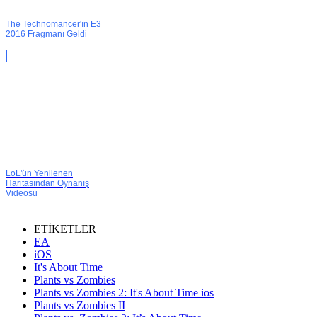
The Technomancer'ın E3
2016 Fragmanı Geldi
LoL'ün Yenilenen
Haritasından Oynanış
Videosu
ETİKETLER
EA
iOS
It's About Time
Plants vs Zombies
Plants vs Zombies 2: It's About Time ios
Plants vs Zombies II