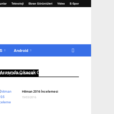
unlar
Teknoloji
Ekran Görüntüleri
Video
E-Spor
OS
Android
22-25 Ağustos 2016 Tarihleri
Arasında Çıkacak Oyunlar
Son Oyun İncelemeleri
Erkan Yılmaz
-
22/08/2016
0
Hitman 2016 İncelemesi
19/03/2016