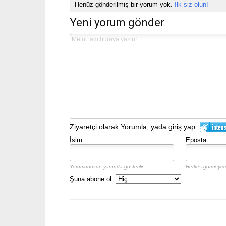
Henüz gönderilmiş bir yorum yok.
İlk siz olun!
Yeni yorum gönder
Ziyaretçi olarak Yorumla, yada giriş yap:
İsim
Eposta
Yorumunuzun yanında gösterilir.
Herkes görmeyece
Şuna abone ol: