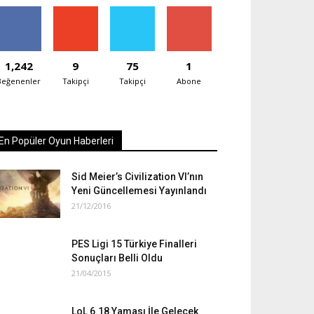
1,242
9
75
1
Beğenenler
Takipçi
Takipçi
Abone
En Popüler Oyun Haberleri
Sid Meier’s Civilization VI’nın
Yeni Güncellemesi Yayınlandı
21/12/2016
PES Ligi 15 Türkiye Finalleri
Sonuçları Belli Oldu
21/04/2015
LoL 6.18 Yaması İle Gelecek