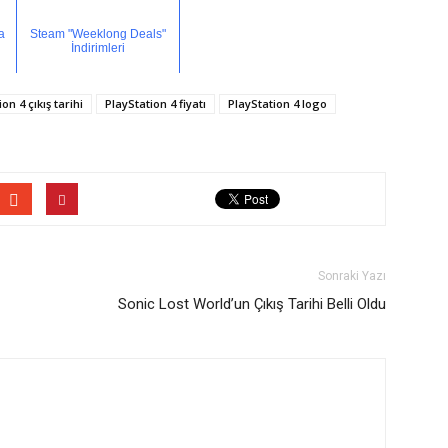
a
Steam "Weeklong Deals"
İndirimleri
on 4 çıkış tarihi
PlayStation 4 fiyatı
PlayStation 4 logo
Sonraki Yazı
Sonic Lost World’un Çıkış Tarihi Belli Oldu