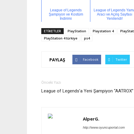
League of Legends
League of Legends Yam
Şampiyon ve Kostüm
Aracı ve Açılış Sayfası
İndirimi
Yenilendi!
ETİKETLER
PlayStation
Playstation 4
PlayStati
PlayStation 4 türkiye
ps4
PAYLAŞ
Facebook
Twitter
Önceki Yazı
League of Legends’a Yeni Şampiyon “AATROX”
AlperG.
http://www.oyuncuportal.com