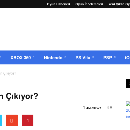
Oyun Haberleri
Oyun İncelemeleri
Yeni Çıkan Oy
XBOX 360
Nintendo
PS Vita
PSP
i
n Çıkıyor?
n Çıkıyor?
0
464 views